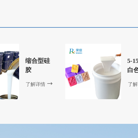
力，翻模次数多；流动
解决之道来深入剖析一番。
注，操作方便。
缩合型硅
5-
胶
白
型
了解详情
了解