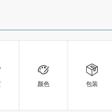
度
颜色
包装