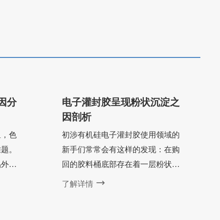
因分
电子灌封胶呈现粉状沉淀之
因剖析
里，色
初涉有机硅电子灌封胶使用领域的
难题。
新手们常常会有这样的发现：在购
品外观
回的胶料桶底部存在着一层粉状沉
蚀产品
淀。基于此，他们难免会对胶料的
了解详情
。接下
品质心生疑虑，担忧其是否存在问
成因与
题以及会不会对后续的使用产生不