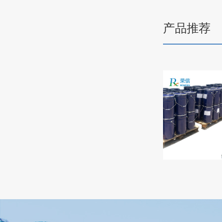
拉、抗撕裂
性好，易灌
产品推荐