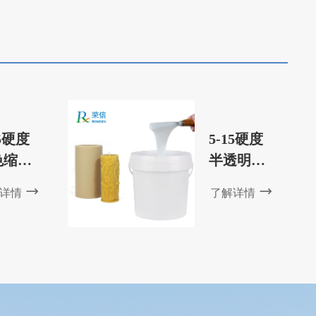
良影响。那么，究竟是何种状况致
使这一现象的出现呢？接下来，我
们将从专业视角深入剖析这些沉淀
物的来源。
15硬度
5-15硬度
色缩合
半透明缩
硅胶
合型硅胶
详情
了解详情