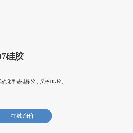
07硅胶
温硫化甲基硅橡胶，又称107胶。
在线询价