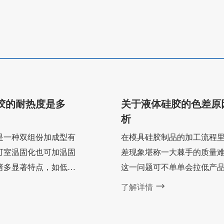
胶的耐热度是多
关于液体硅胶的色差原
析
是一种双组份加成型有
在模具硅胶制品的加工流程
可室温固化也可加温固
差现象堪称一大棘手的质量
诸多显著特点，如低收
这一问题可不单单会拉低产
过程中不放出低分子，
的颜值，还极有可能暗中侵
了解详情
缩率小于 0.1%；不受
性能以及缩短其使用寿命呢
制，可深度固化；高抗
来，本文就围绕色差难题的